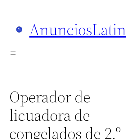
Skip
to
AnunciosLatin
content
Operador de
licuadora de
congelados de 2.º