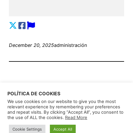
December 20, 2025
administración
POLÍTICA DE COOKIES
We use cookies on our website to give you the most
relevant experience by remembering your preferences
AnunciosLatin
Proudly powered by
WordPress
and repeat visits. By clicking “Accept All”, you consent to
the use of ALL the cookies.
Read More
Cookie Settings
Accept All