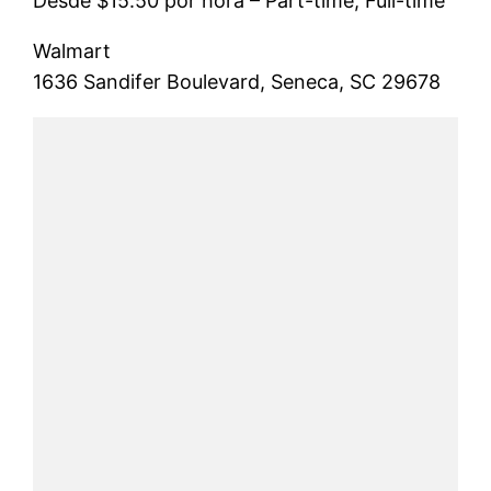
Desde $15.50 por hora – Part-time, Full-time
Walmart
1636 Sandifer Boulevard, Seneca, SC 29678