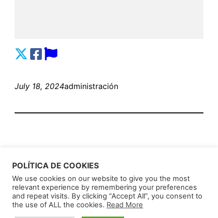
July 18, 2024
administración
POLÍTICA DE COOKIES
We use cookies on our website to give you the most
relevant experience by remembering your preferences
AnunciosLatin
Proudly powered by
WordPress
and repeat visits. By clicking “Accept All”, you consent to
the use of ALL the cookies.
Read More