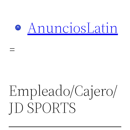
Skip
to
AnunciosLatin
content
Empleado/Cajero/
JD SPORTS