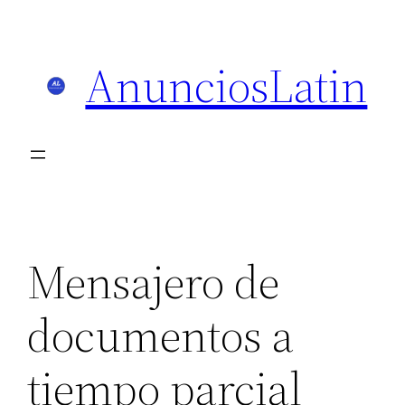
Skip
to
AnunciosLatin
content
Mensajero de
documentos a
tiempo parcial