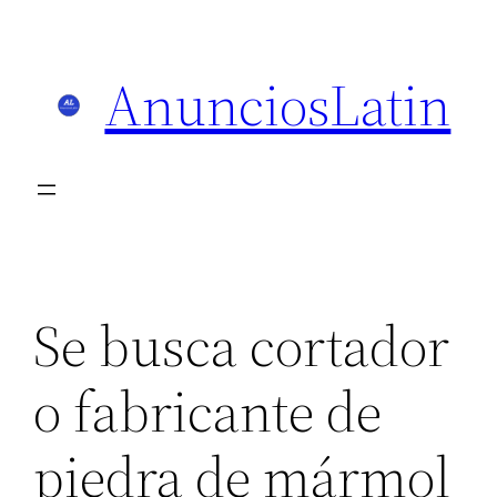
Skip
to
AnunciosLatin
content
Se busca cortador
o fabricante de
piedra de mármol