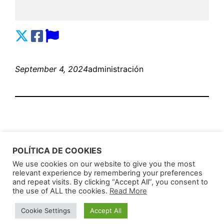
September 4, 2024
administración
POLÍTICA DE COOKIES
We use cookies on our website to give you the most
relevant experience by remembering your preferences
AnunciosLatin
Proudly powered by
WordPress
and repeat visits. By clicking “Accept All”, you consent to
the use of ALL the cookies.
Read More
Cookie Settings
Accept All