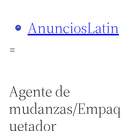
Skip
to
AnunciosLatin
content
Agente de
mudanzas/Empaq
uetador