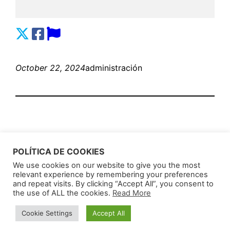
October 22, 2024
administración
POLÍTICA DE COOKIES
We use cookies on our website to give you the most
relevant experience by remembering your preferences
AnunciosLatin
Proudly powered by
WordPress
and repeat visits. By clicking “Accept All”, you consent to
the use of ALL the cookies.
Read More
Cookie Settings
Accept All