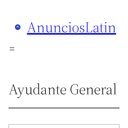
Skip
to
AnunciosLatin
content
Ayudante General
Search