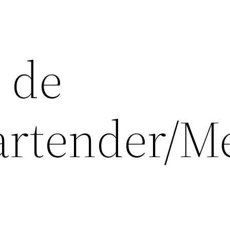
 de
artender/M