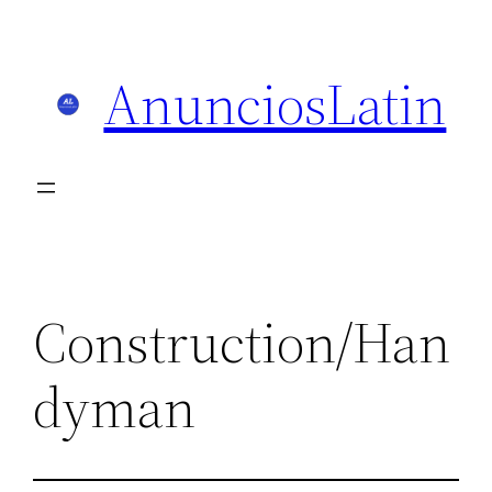
Skip
to
AnunciosLatin
content
Construction/Han
dyman