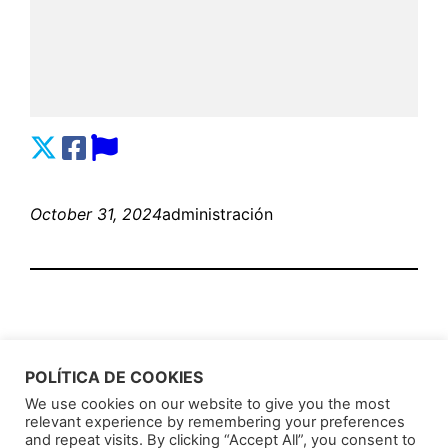
October 31, 2024
administración
POLÍTICA DE COOKIES
We use cookies on our website to give you the most
relevant experience by remembering your preferences
AnunciosLatin
Proudly powered by
WordPress
and repeat visits. By clicking “Accept All”, you consent to