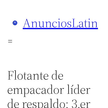
Skip
to
AnunciosLatin
content
Flotante de
empacador líder
de respaldo: 3.er