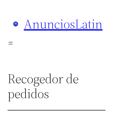
Skip
to
AnunciosLatin
content
Recogedor de
pedidos