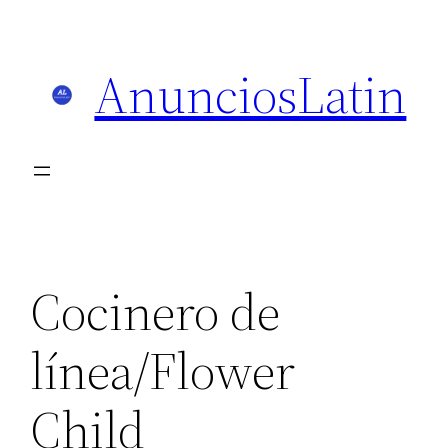
Skip
to
AnunciosLatin
content
Cocinero de
línea/Flower
Child