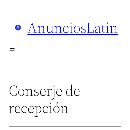
Skip
to
AnunciosLatin
content
Conserje de
recepción