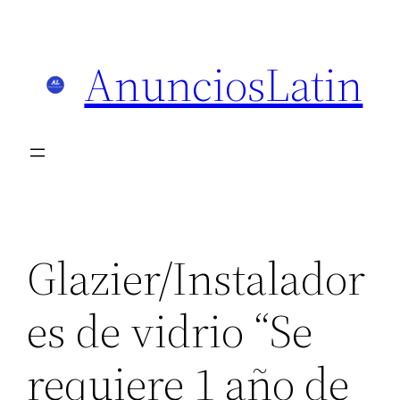
Skip
to
AnunciosLatin
content
Glazier/Instalador
es de vidrio “Se
requiere 1 año de