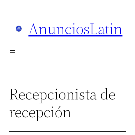
Skip
to
AnunciosLatin
content
Recepcionista de
recepción