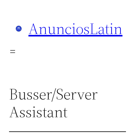
Skip
to
AnunciosLatin
content
Busser/Server
Assistant