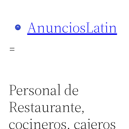
Skip
to
AnunciosLatin
content
Personal de
Restaurante,
cocineros, cajeros