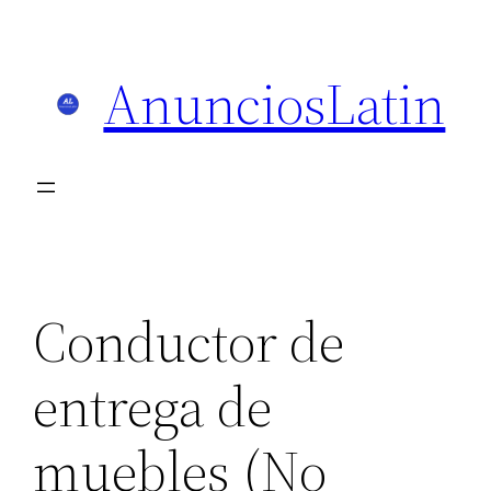
Skip
to
AnunciosLatin
content
Conductor de
entrega de
muebles (No