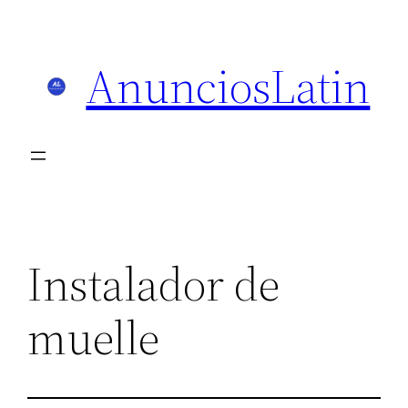
Skip
to
AnunciosLatin
content
Instalador de
muelle