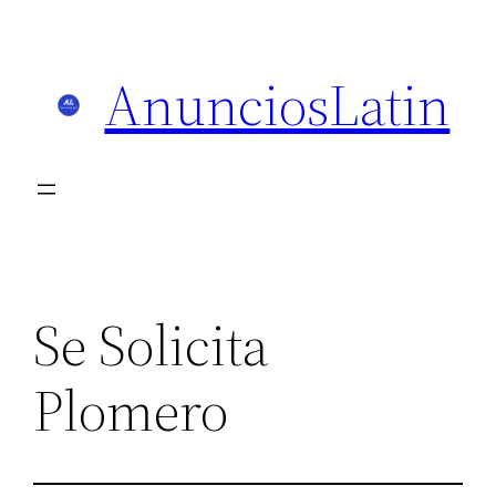
Skip
to
AnunciosLatin
content
Se Solicita
Plomero