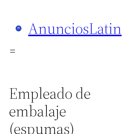
Skip
to
AnunciosLatin
content
Empleado de
embalaje
(espumas)