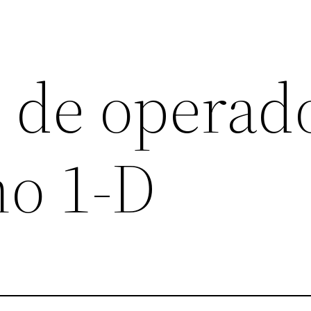
e de operad
no 1-D