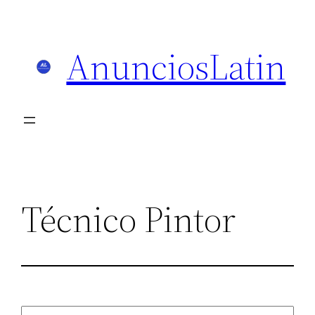
Skip
to
AnunciosLatin
content
Técnico Pintor
Search