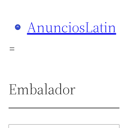
Skip
to
AnunciosLatin
content
Embalador
Search