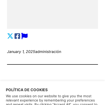
January 1, 2025
administración
POLÍTICA DE COOKIES
We use cookies on our website to give you the most
relevant experience by remembering your preferences
AnunciosLatin
Proudly powered by
WordPress
and repeat visits. By clicking “Accept All”, you consent to