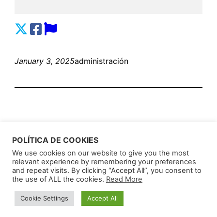
January 3, 2025
administración
POLÍTICA DE COOKIES
We use cookies on our website to give you the most
relevant experience by remembering your preferences
AnunciosLatin
Proudly powered by
WordPress
and repeat visits. By clicking “Accept All”, you consent to
the use of ALL the cookies.
Read More
Cookie Settings
Accept All