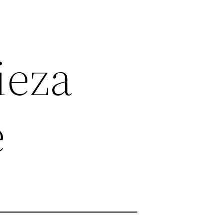
ieza
e