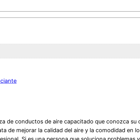
ciante
a de conductos de aire capacitado que conozca su ofi
ata de mejorar la calidad del aire y la comodidad en l
esional. Si es una persona que soluciona problemas y 