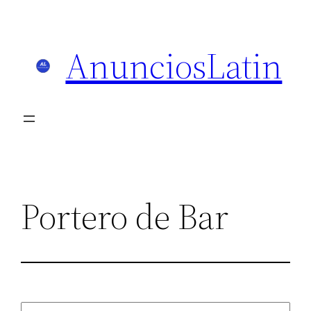
Skip
to
AnunciosLatin
content
Portero de Bar
Search