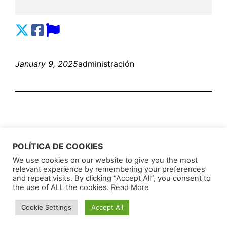
January 9, 2025
administración
POLÍTICA DE COOKIES
We use cookies on our website to give you the most
relevant experience by remembering your preferences
AnunciosLatin
Proudly powered by
WordPress
and repeat visits. By clicking “Accept All”, you consent to
the use of ALL the cookies.
Read More
Cookie Settings
Accept All