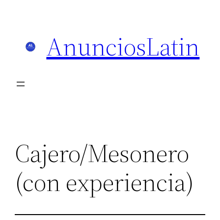
Skip
to
AnunciosLatin
content
Cajero/Mesonero
(con experiencia)