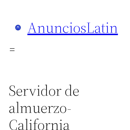
Skip
to
AnunciosLatin
content
Servidor de
almuerzo-
California