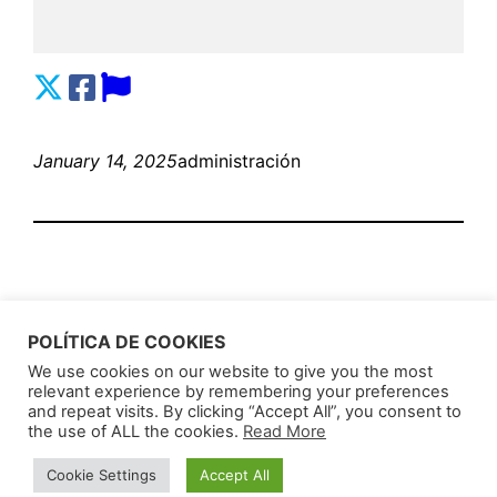
January 14, 2025
administración
POLÍTICA DE COOKIES
We use cookies on our website to give you the most
relevant experience by remembering your preferences
AnunciosLatin
Proudly powered by
WordPress
and repeat visits. By clicking “Accept All”, you consent to
the use of ALL the cookies.
Read More
Cookie Settings
Accept All