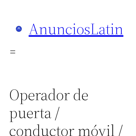
Skip
to
AnunciosLatin
content
Operador de
puerta /
conductor móvil /