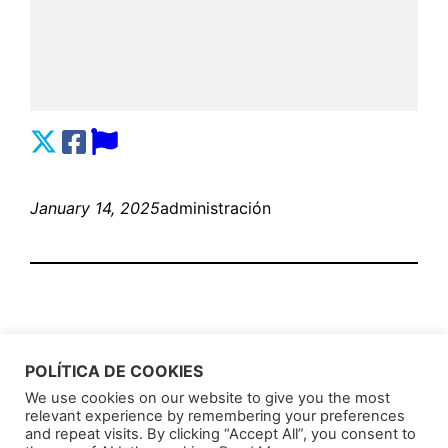
January 14, 2025
administración
POLÍTICA DE COOKIES
We use cookies on our website to give you the most
relevant experience by remembering your preferences
AnunciosLatin
Proudly powered by
WordPress
and repeat visits. By clicking “Accept All”, you consent to