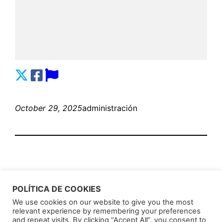
October 29, 2025
administración
POLÍTICA DE COOKIES
We use cookies on our website to give you the most
relevant experience by remembering your preferences
AnunciosLatin
Proudly powered by
WordPress
and repeat visits. By clicking “Accept All”, you consent to