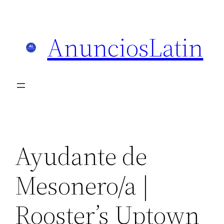
Skip
to
AnunciosLatin
content
Ayudante de
Mesonero/a |
Rooster’s Uptown