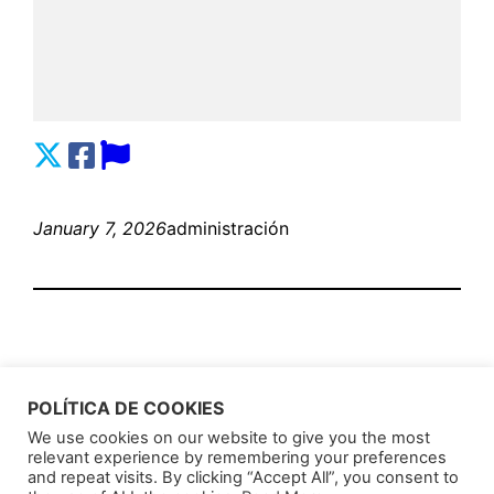
January 7, 2026
administración
POLÍTICA DE COOKIES
We use cookies on our website to give you the most
relevant experience by remembering your preferences
AnunciosLatin
Proudly powered by
WordPress
and repeat visits. By clicking “Accept All”, you consent to