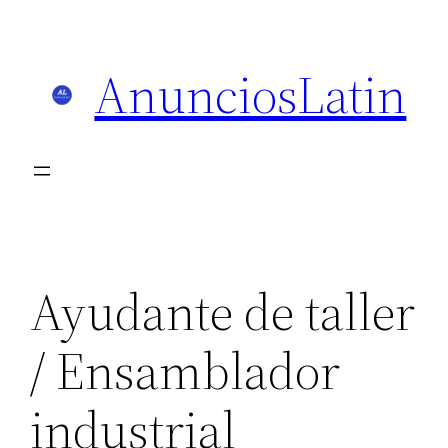
Skip
to
AnunciosLatin
content
Ayudante de taller
/ Ensamblador
industrial