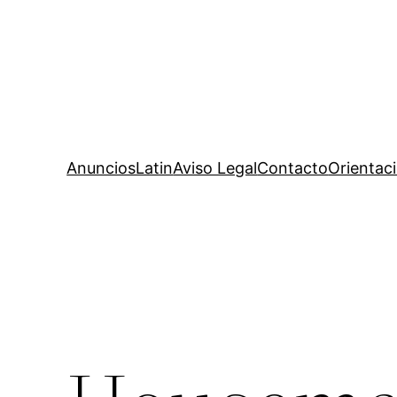
AnunciosLatin
Aviso Legal
Contacto
Orientac