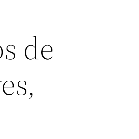
os de
es,