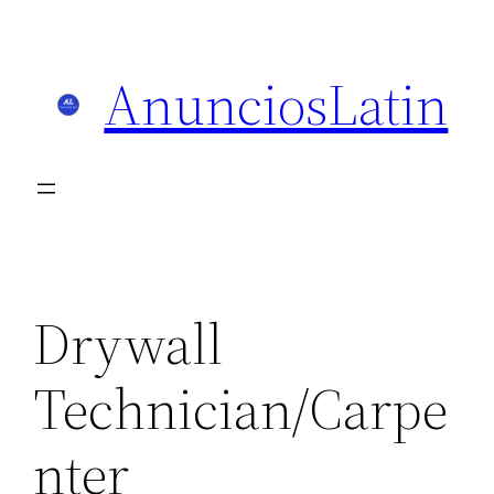
Skip
to
AnunciosLatin
content
Drywall
Technician/Carpe
nter