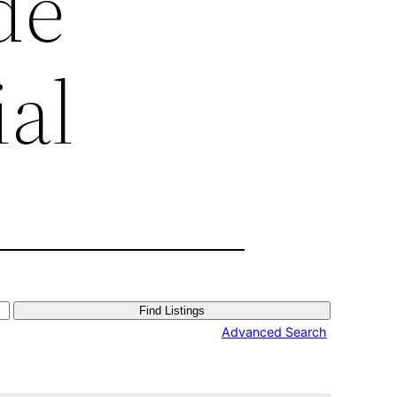
de
ial
Advanced Search